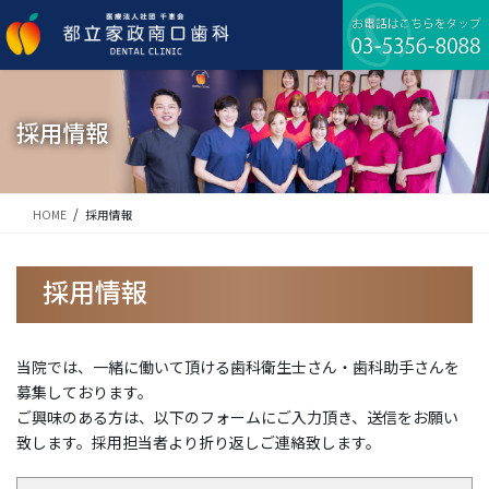
コ
ナ
ン
ビ
テ
ゲ
ン
ー
ツ
シ
に
ョ
採用情報
移
ン
動
に
移
動
HOME
採用情報
採用情報
当院では、一緒に働いて頂ける歯科衛生士さん・歯科助手さんを
募集しております。
ご興味のある方は、以下のフォームにご入力頂き、送信をお願い
致します。採用担当者より折り返しご連絡致します。