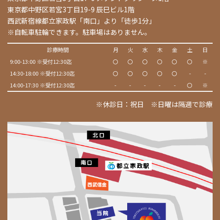
東京都中野区若宮3丁目19-9 辰巳ビル1階
西武新宿線都立家政駅「南口」より「徒歩1分」
※自転車駐輪できます。駐車場はありません。
診療時間
月
火
水
木
金
土
日
9:00-13:00 ※受付12:30迄
〇
〇
〇
〇
〇
〇
※
14:30-18:00 ※受付12:30迄
〇
〇
〇
〇
〇
-
-
14:00-17:30 ※受付12:30迄
-
-
-
-
-
〇
※
※休診日：祝日 ※日曜は隔週で診療