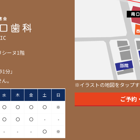
リシーヌ1階
歩1分」
せん。
※イラストの地図をタップす
水
木
金
土
日
ご予約
〇
〇
〇
〇
※
〇
〇
〇
-
-
-
-
-
〇
※