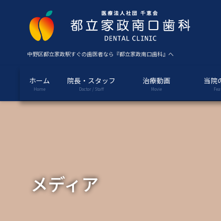
コ
ナ
ン
ビ
テ
ゲ
ン
ー
ツ
シ
中野区都立家政駅すぐの歯医者なら『都立家政南口歯科』へ
に
ョ
移
ン
ホーム
院長・スタッフ
治療動画
当院
動
に
Home
Doctor / Staff
Movie
Fea
移
動
メディア