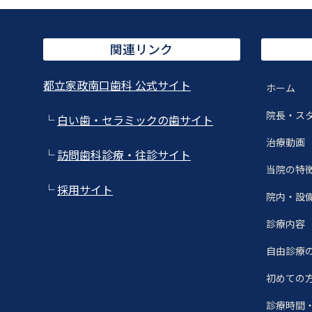
関連リンク
都立家政南口歯科 公式サイト
ホーム
院長・ス
└
白い歯・セラミックの歯サイト
治療動画
└
訪問歯科診療・往診サイト
当院の特
└
採用サイト
院内・設
診療内容
自由診療
初めての
診療時間