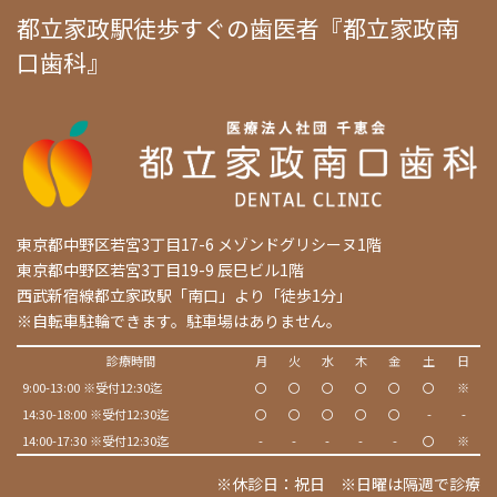
都立家政駅徒歩すぐの歯医者『都立家政南
口歯科』
東京都中野区若宮3丁目17-6 メゾンドグリシーヌ1階
東京都中野区若宮3丁目19-9 辰巳ビル1階
西武新宿線都立家政駅「南口」より「徒歩1分」
※自転車駐輪できます。駐車場はありません。
診療時間
月
火
水
木
金
土
日
9:00-13:00 ※受付12:30迄
〇
〇
〇
〇
〇
〇
※
14:30-18:00 ※受付12:30迄
〇
〇
〇
〇
〇
-
-
14:00-17:30 ※受付12:30迄
-
-
-
-
-
〇
※
※休診日：祝日 ※日曜は隔週で診療