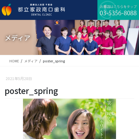
コ
ナ
ン
ビ
テ
ゲ
ン
ー
ツ
シ
に
ョ
メディア
移
ン
動
に
移
動
HOME
メディア
poster_spring
2021年5月28日
poster_spring