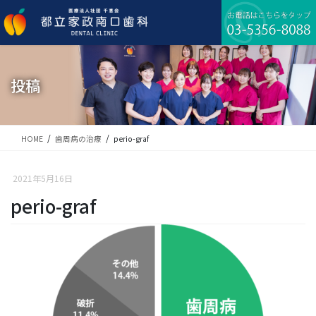
コ
ナ
ン
ビ
テ
ゲ
ン
ー
ツ
シ
に
ョ
投稿
移
ン
動
に
移
動
HOME
歯周病の治療
perio-graf
2021年5月16日
perio-graf