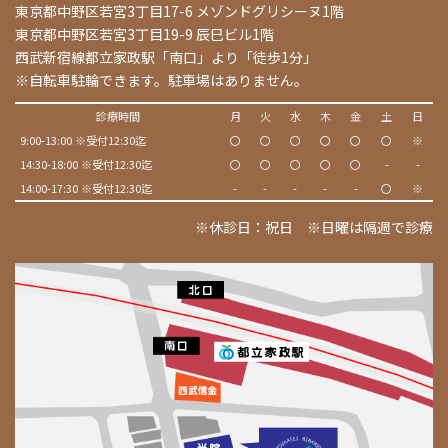
東京都中野区若宮3丁目17-6 メゾンドグリシーヌ1階
東京都中野区若宮3丁目19-9 辰巳ビル1階
西武新宿線都立家政駅「南口」より「徒歩1分」
※自転車駐輪できます。駐車場はありません。
診療時間
月
火
水
木
金
土
日
9:00-13:00 ※受付12:30迄
〇
〇
〇
〇
〇
〇
※
14:30-18:00 ※受付12:30迄
〇
〇
〇
〇
〇
-
-
14:00-17:30 ※受付12:30迄
-
-
-
-
-
〇
※
※休診日：祝日 ※日曜は隔週で診療