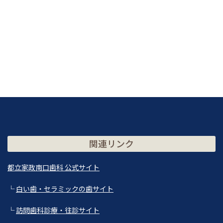
関連リンク
都立家政南口歯科 公式サイト
└
白い歯・セラミックの歯サイト
└
訪問歯科診療・往診サイト