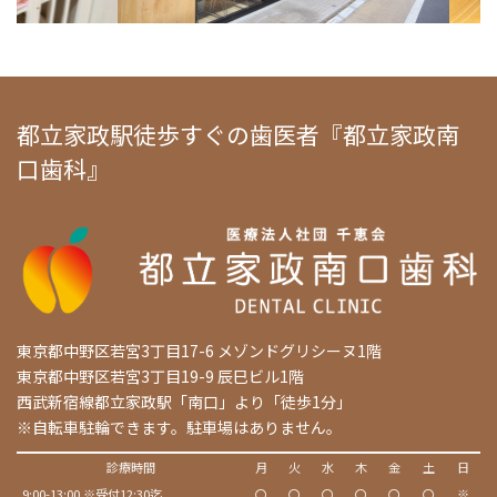
都立家政駅徒歩すぐの歯医者『都立家政南
口歯科』
東京都中野区若宮3丁目17-6 メゾンドグリシーヌ1階
東京都中野区若宮3丁目19-9 辰巳ビル1階
西武新宿線都立家政駅「南口」より「徒歩1分」
※自転車駐輪できます。駐車場はありません。
診療時間
月
火
水
木
金
土
日
9:00-13:00 ※受付12:30迄
〇
〇
〇
〇
〇
〇
※