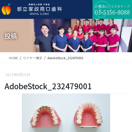
コ
ナ
ン
ビ
テ
ゲ
ン
ー
ツ
シ
に
ョ
投稿
移
ン
動
に
移
動
HOME
ワイヤー矯正
AdobeStock_232479001
2019年6月21日
AdobeStock_232479001