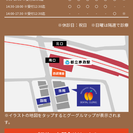
14:30-18:00 ※受付12:30迄
〇
〇
〇
〇
〇
-
-
14:00-17:30 ※受付12:30迄
-
-
-
-
-
〇
※
※休診日：祝日 ※日曜は隔週で診療
※イラストの地図をタップするとグーグルマップが表示されま
す。