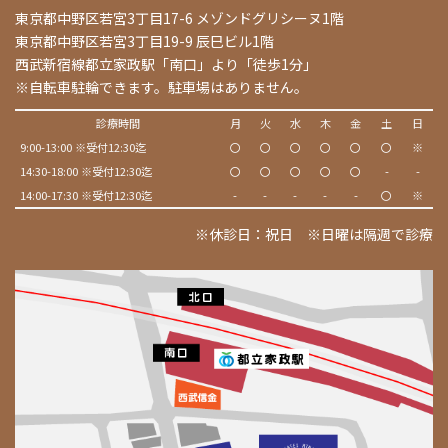
東京都中野区若宮3丁目17-6 メゾンドグリシーヌ1階
東京都中野区若宮3丁目19-9 辰巳ビル1階
西武新宿線都立家政駅「南口」より「徒歩1分」
※自転車駐輪できます。駐車場はありません。
診療時間
月
火
水
木
金
土
日
9:00-13:00 ※受付12:30迄
〇
〇
〇
〇
〇
〇
※
14:30-18:00 ※受付12:30迄
〇
〇
〇
〇
〇
-
-
14:00-17:30 ※受付12:30迄
-
-
-
-
-
〇
※
※休診日：祝日 ※日曜は隔週で診療