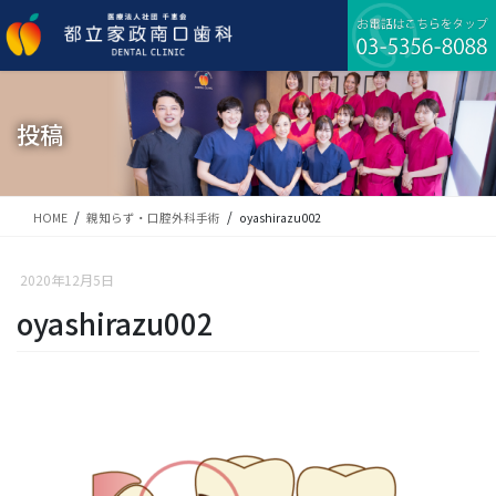
コ
ナ
ン
ビ
テ
ゲ
ン
ー
ツ
シ
に
ョ
投稿
移
ン
動
に
移
動
HOME
親知らず・口腔外科手術
oyashirazu002
2020年12月5日
oyashirazu002