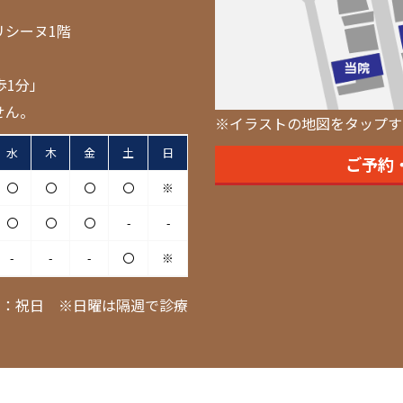
リシーヌ1階
歩1分」
せん。
※イラストの地図をタップす
水
木
金
土
日
ご予約
〇
〇
〇
〇
※
〇
〇
〇
-
-
-
-
-
〇
※
日：祝日 ※日曜は隔週で診療