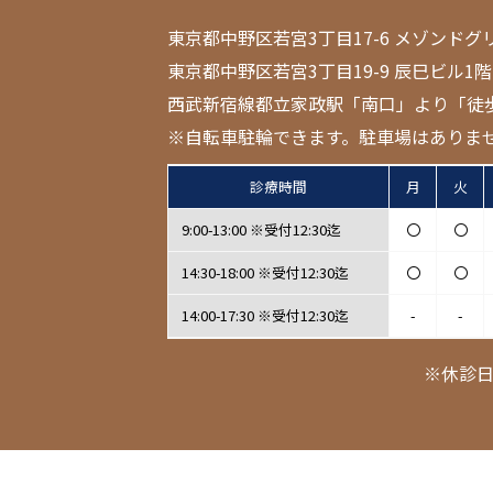
東京都中野区若宮3丁目17-6 メゾンドグ
東京都中野区若宮3丁目19-9 辰巳ビル1階
西武新宿線都立家政駅「南口」より「徒
※自転車駐輪できます。駐車場はありま
診療時間
月
火
9:00-13:00 ※受付12:30迄
〇
〇
14:30-18:00 ※受付12:30迄
〇
〇
14:00-17:30 ※受付12:30迄
-
-
※休診