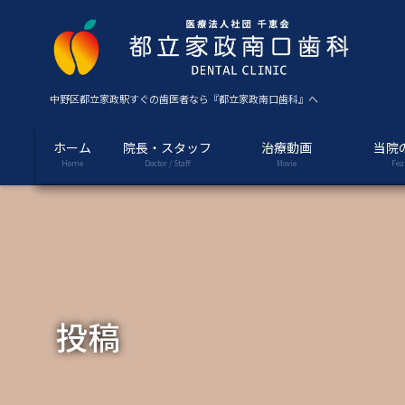
コ
ナ
ン
ビ
テ
ゲ
ン
ー
ツ
シ
中野区都立家政駅すぐの歯医者なら『都立家政南口歯科』へ
に
ョ
移
ン
ホーム
院長・スタッフ
治療動画
当院
動
に
Home
Doctor / Staff
Movie
Fea
移
動
投稿