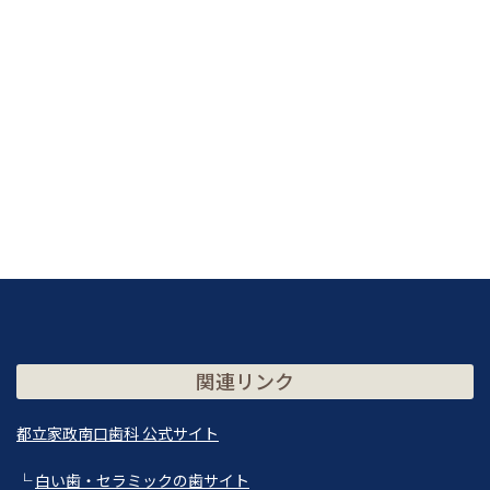
関連リンク
都立家政南口歯科 公式サイト
└
白い歯・セラミックの歯サイト