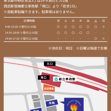
東京都中野区若宮3丁目19-9 辰巳ビル1階
西武新宿線都立家政駅「南口」より「徒歩1分」
※自転車駐輪できます。駐車場はありません。
診療時間
月
火
水
木
金
土
日
9:00-13:00 ※受付12:30迄
〇
〇
〇
〇
〇
〇
※
14:30-18:00 ※受付12:30迄
〇
〇
〇
〇
〇
-
-
14:00-17:30 ※受付12:30迄
-
-
-
-
-
〇
※
※休診日：祝日 ※日曜は隔週で診療