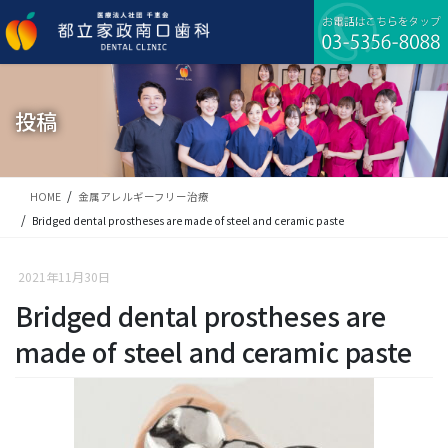
コ
ナ
ン
ビ
テ
ゲ
ン
ー
ツ
シ
に
ョ
投稿
移
ン
動
に
移
動
HOME
金属アレルギーフリー治療
Bridged dental prostheses are made of steel and ceramic paste
2021年11月30日
Bridged dental prostheses are
made of steel and ceramic paste