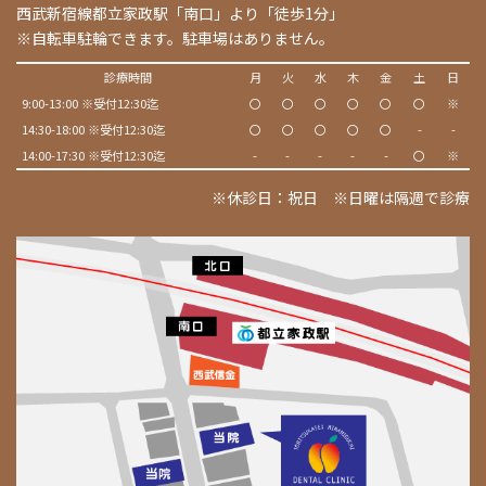
西武新宿線都立家政駅「南口」より「徒歩1分」
※自転車駐輪できます。駐車場はありません。
診療時間
月
火
水
木
金
土
日
9:00-13:00 ※受付12:30迄
〇
〇
〇
〇
〇
〇
※
14:30-18:00 ※受付12:30迄
〇
〇
〇
〇
〇
-
-
14:00-17:30 ※受付12:30迄
-
-
-
-
-
〇
※
※休診日：祝日 ※日曜は隔週で診療