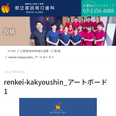
コ
ナ
ン
ビ
テ
ゲ
ン
ー
ツ
シ
に
ョ
投稿
移
ン
動
に
移
動
HOME
口腔管理体制強化加算（口管強）
renkei-kakyoushin_アートボード 1
2022年1月4日
renkei-kakyoushin_アートボード
1