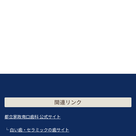
関連リンク
都立家政南口歯科 公式サイト
└
白い歯・セラミックの歯サイト