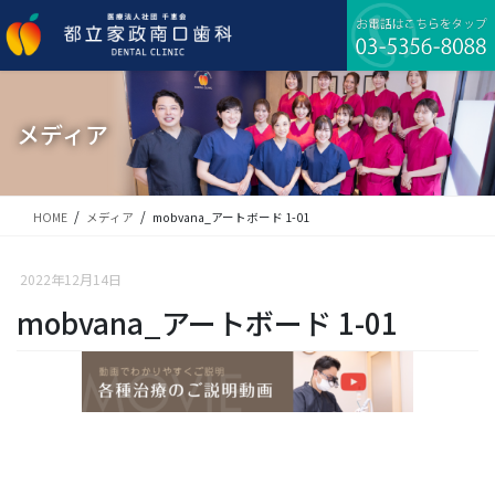
コ
ナ
ン
ビ
テ
ゲ
ン
ー
ツ
シ
に
ョ
メディア
移
ン
動
に
移
動
HOME
メディア
mobvana_アートボード 1-01
2022年12月14日
mobvana_アートボード 1-01