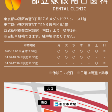
東京都中野区若宮3丁目17-6 メゾンドグリシーヌ1階
東京都中野区若宮3丁目19-9 辰巳ビル1階
西武新宿線都立家政駅「南口」より「徒歩1分」
※自転車駐輪できます。駐車場はありません。
診療時間
月
火
水
木
金
土
日
9:00-13:00 ※受付12:30迄
〇
〇
〇
〇
〇
〇
※
14:30-18:00 ※受付12:30迄
〇
〇
〇
〇
〇
-
-
14:00-17:30 ※受付12:30迄
-
-
-
-
-
〇
※
※休診日：祝日 ※日曜は隔週で診療