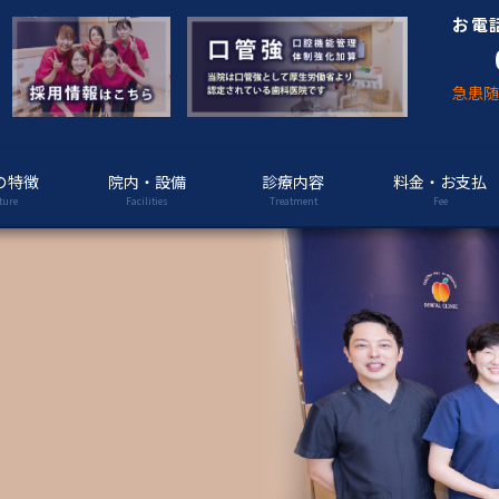
お電
急患
の特徴
院内・設備
診療内容
料金・お支払
ture
Facilities
Treatment
Fee