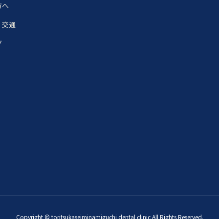
方へ
・交通
グ
Copyright © toritsukaseiminamiguchi dental clinic All Rights Reserved.