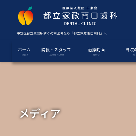
コ
ナ
ン
ビ
テ
ゲ
ン
ー
ツ
シ
中野区都立家政駅すぐの歯医者なら『都立家政南口歯科』へ
に
ョ
移
ン
ホーム
院長・スタッフ
治療動画
当院
動
に
Home
Doctor / Staff
Movie
Fea
移
動
メディア