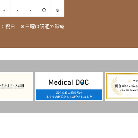
-
-
-
〇
※
日：祝日 ※日曜は隔週で診療