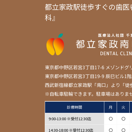
都立家政駅徒歩すぐの歯医
科』
東京都中野区若宮3丁目17-6 メゾンドグ
東京都中野区若宮3丁目19-9 辰巳ビル1階
西武新宿線都立家政駅「南口」より「徒
※自転車駐輪できます。駐車場はありま
診療時間
月
火
9:00-13:00 ※受付12:30迄
〇
〇
14:30-18:00 ※受付12:30迄
〇
〇