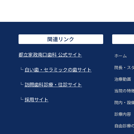
関連リンク
都立家政南口歯科 公式サイト
ホーム
院長・ス
└
白い歯・セラミックの歯サイト
治療動画
└
訪問歯科診療・往診サイト
当院の特
└
採用サイト
院内・設
診療内容
自由診療