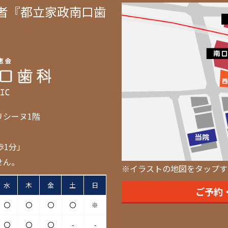
者『都立家政南口歯
リシーヌ1階
歩1分」
せん。
※イラストの地図をタップす
水
木
金
土
日
ご予約
〇
〇
〇
〇
※
〇
〇
〇
-
-