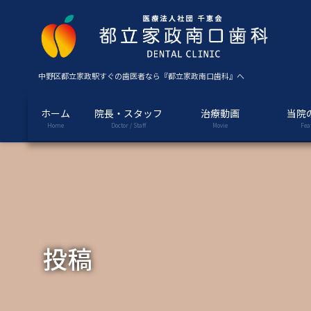
コ
ナ
ン
ビ
テ
ゲ
ン
ー
ツ
シ
中野区都立家政駅すぐの歯医者なら『都立家政南口歯科』へ
に
ョ
移
ン
ホーム
院長・スタッフ
治療動画
当院
動
に
Home
Doctor / Staff
Movie
Fea
移
動
投稿