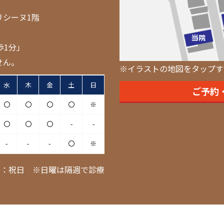
リシーヌ1階
歩1分」
せん。
※イラストの地図をタップす
水
木
金
土
日
ご予約
〇
〇
〇
〇
※
〇
〇
〇
-
-
-
-
-
〇
※
日：祝日 ※日曜は隔週で診療