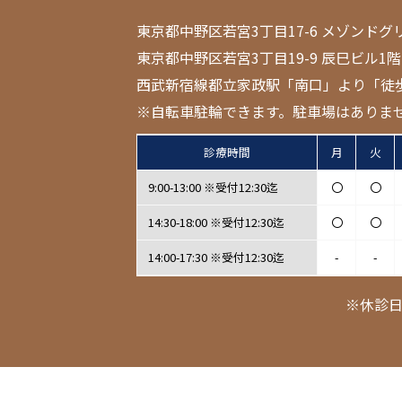
東京都中野区若宮3丁目17-6 メゾンドグ
東京都中野区若宮3丁目19-9 辰巳ビル1階
西武新宿線都立家政駅「南口」より「徒
※自転車駐輪できます。駐車場はありま
診療時間
月
火
9:00-13:00 ※受付12:30迄
〇
〇
14:30-18:00 ※受付12:30迄
〇
〇
14:00-17:30 ※受付12:30迄
-
-
※休診