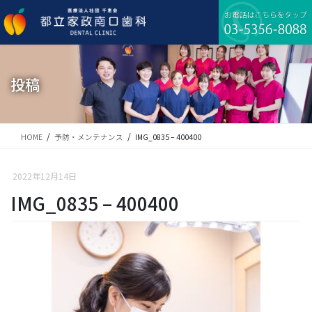
コ
ナ
ン
ビ
テ
ゲ
ン
ー
ツ
シ
に
ョ
投稿
移
ン
動
に
移
動
HOME
予防・メンテナンス
IMG_0835 – 400400
2022年12月14日
IMG_0835 – 400400