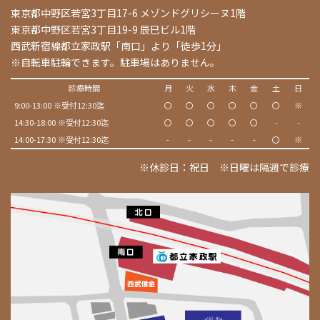
東京都中野区若宮3丁目17-6 メゾンドグリシーヌ1階
東京都中野区若宮3丁目19-9 辰巳ビル1階
西武新宿線都立家政駅「南口」より「徒歩1分」
※自転車駐輪できます。駐車場はありません。
診療時間
月
火
水
木
金
土
日
9:00-13:00 ※受付12:30迄
〇
〇
〇
〇
〇
〇
※
14:30-18:00 ※受付12:30迄
〇
〇
〇
〇
〇
-
-
14:00-17:30 ※受付12:30迄
-
-
-
-
-
〇
※
※休診日：祝日 ※日曜は隔週で診療