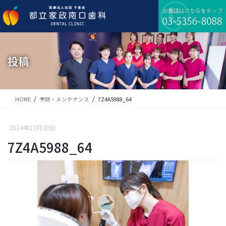
コ
ナ
ン
ビ
テ
ゲ
ン
ー
ツ
シ
に
ョ
投稿
移
ン
動
に
移
動
HOME
予防・メンテナンス
7Z4A5988_64
2024年12月30日
7Z4A5988_64