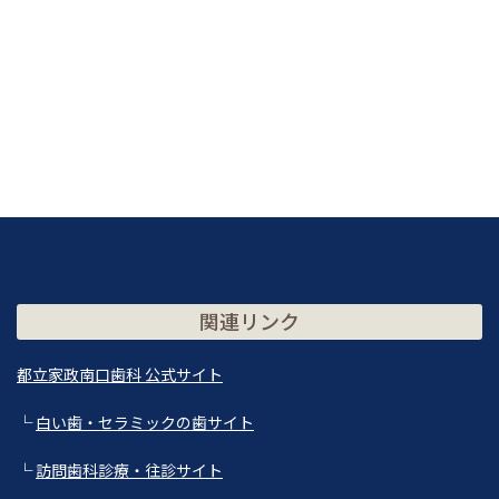
関連リンク
都立家政南口歯科 公式サイト
└
白い歯・セラミックの歯サイト
└
訪問歯科診療・往診サイト