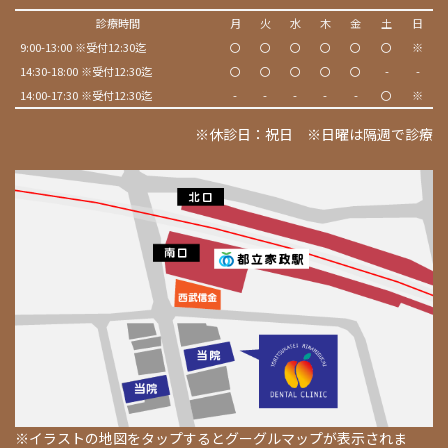
診療時間
月
火
水
木
金
土
日
9:00-13:00 ※受付12:30迄
〇
〇
〇
〇
〇
〇
※
14:30-18:00 ※受付12:30迄
〇
〇
〇
〇
〇
-
-
14:00-17:30 ※受付12:30迄
-
-
-
-
-
〇
※
※休診日：祝日 ※日曜は隔週で診療
※イラストの地図をタップするとグーグルマップが表示されま