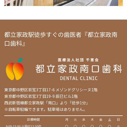
都立家政駅徒歩すぐの歯医者『都立家政南
口歯科』
東京都中野区若宮3丁目17-6 メゾンドグリシーヌ1階
東京都中野区若宮3丁目19-9 辰巳ビル1階
西武新宿線都立家政駅「南口」より「徒歩1分」
※自転車駐輪できます。駐車場はありません。
診療時間
月
火
水
木
金
土
日
9:00-13:00 ※受付12:30迄
〇
〇
〇
〇
〇
〇
※