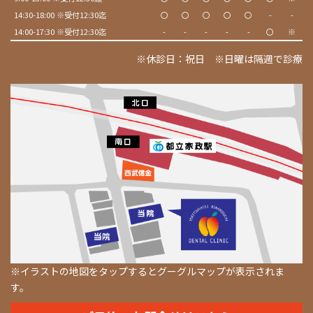
14:30-18:00 ※受付12:30迄
〇
〇
〇
〇
〇
-
-
14:00-17:30 ※受付12:30迄
-
-
-
-
-
〇
※
※休診日：祝日 ※日曜は隔週で診療
※イラストの地図をタップするとグーグルマップが表示されま
す。