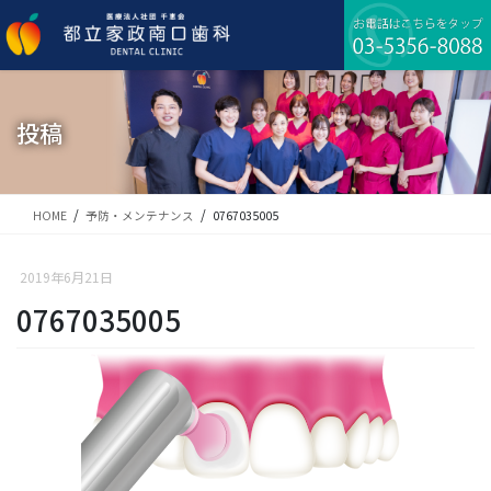
コ
ナ
ン
ビ
テ
ゲ
ン
ー
ツ
シ
に
ョ
投稿
移
ン
動
に
移
動
HOME
予防・メンテナンス
0767035005
2019年6月21日
0767035005