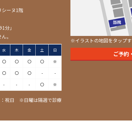
リシーヌ1階
歩1分」
せん。
※イラストの地図をタップす
水
木
金
土
日
ご予約
〇
〇
〇
〇
※
〇
〇
〇
-
-
-
-
-
〇
※
日：祝日 ※日曜は隔週で診療