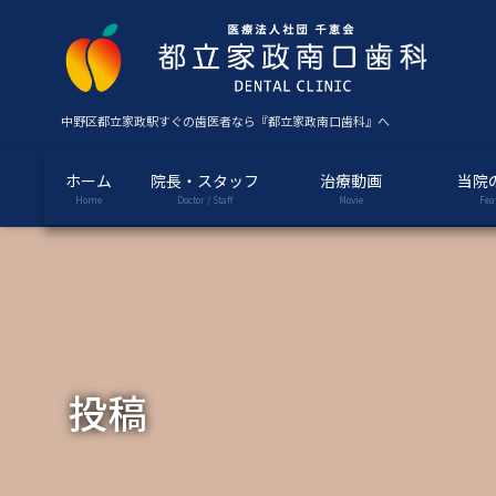
コ
ナ
ン
ビ
テ
ゲ
ン
ー
ツ
シ
中野区都立家政駅すぐの歯医者なら『都立家政南口歯科』へ
に
ョ
移
ン
ホーム
院長・スタッフ
治療動画
当院
動
に
Home
Doctor / Staff
Movie
Fea
移
動
投稿