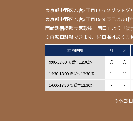
東京都中野区若宮3丁目17-6 メゾンドグ
東京都中野区若宮3丁目19-9 辰巳ビル1階
西武新宿線都立家政駅「南口」より「徒
※自転車駐輪できます。駐車場はありま
診療時間
月
火
9:00-13:00 ※受付12:30迄
〇
〇
14:30-18:00 ※受付12:30迄
〇
〇
14:00-17:30 ※受付12:30迄
-
-
※休診