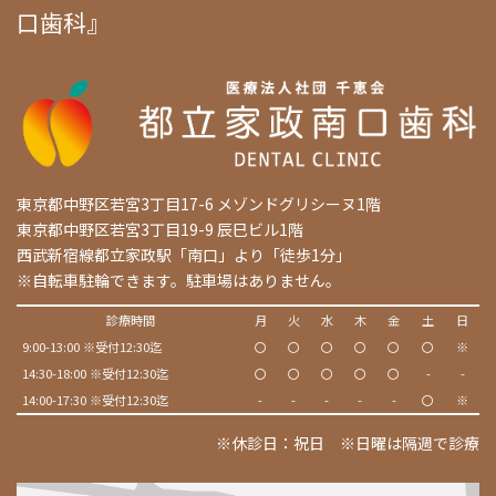
口歯科』
東京都中野区若宮3丁目17-6 メゾンドグリシーヌ1階
東京都中野区若宮3丁目19-9 辰巳ビル1階
西武新宿線都立家政駅「南口」より「徒歩1分」
※自転車駐輪できます。駐車場はありません。
診療時間
月
火
水
木
金
土
日
9:00-13:00 ※受付12:30迄
〇
〇
〇
〇
〇
〇
※
14:30-18:00 ※受付12:30迄
〇
〇
〇
〇
〇
-
-
14:00-17:30 ※受付12:30迄
-
-
-
-
-
〇
※
※休診日：祝日 ※日曜は隔週で診療