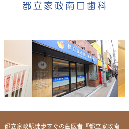
都立家政駅徒歩すぐの歯医者『都立家政南