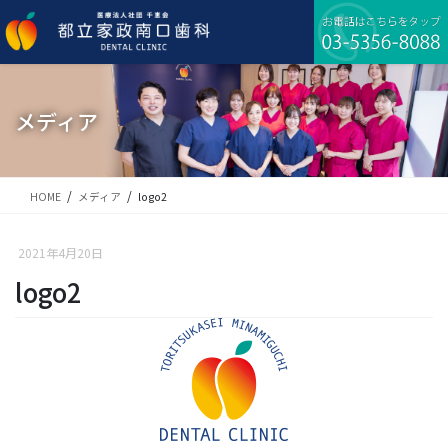
コ
ナ
ン
ビ
テ
ゲ
ン
ー
ツ
シ
に
ョ
メディア
移
ン
動
に
移
動
HOME
メディア
logo2
2021年4月20日
logo2