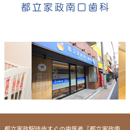
都立家政駅徒歩すぐの歯医者『都立家政南