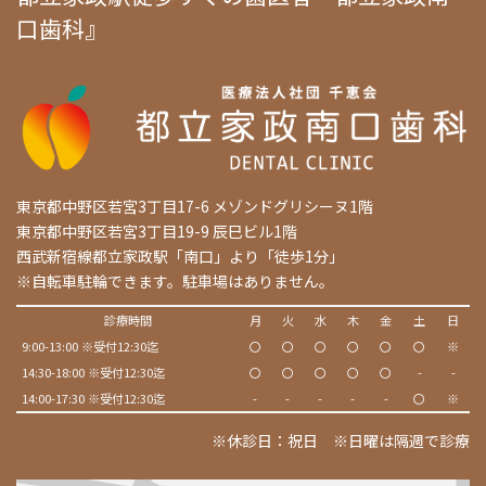
口歯科』
東京都中野区若宮3丁目17-6 メゾンドグリシーヌ1階
東京都中野区若宮3丁目19-9 辰巳ビル1階
西武新宿線都立家政駅「南口」より「徒歩1分」
※自転車駐輪できます。駐車場はありません。
診療時間
月
火
水
木
金
土
日
9:00-13:00 ※受付12:30迄
〇
〇
〇
〇
〇
〇
※
14:30-18:00 ※受付12:30迄
〇
〇
〇
〇
〇
-
-
14:00-17:30 ※受付12:30迄
-
-
-
-
-
〇
※
※休診日：祝日 ※日曜は隔週で診療