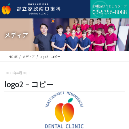
コ
ナ
ン
ビ
テ
ゲ
ン
ー
ツ
シ
に
ョ
メディア
移
ン
動
に
移
動
HOME
メディア
logo2 – コピー
2021年4月20日
logo2 – コピー