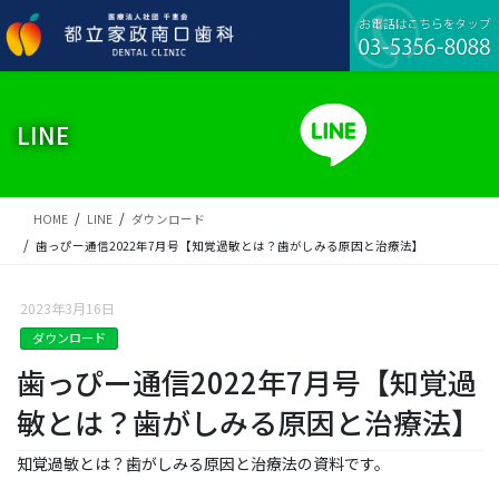
コ
ナ
ン
ビ
テ
ゲ
ン
ー
ツ
シ
に
ョ
LINE
移
ン
動
に
移
動
HOME
LINE
ダウンロード
歯っぴー通信2022年7月号【知覚過敏とは？歯がしみる原因と治療法】
2023年3月16日
ダウンロード
歯っぴー通信2022年7月号【知覚過
敏とは？歯がしみる原因と治療法】
知覚過敏とは？歯がしみる原因と治療法の資料です。