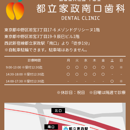
東京都中野区若宮3丁目17-6 メゾンドグリシーヌ1階
東京都中野区若宮3丁目19-9 辰巳ビル1階
西武新宿線都立家政駅「南口」より「徒歩1分」
※自転車駐輪できます。駐車場はありません。
診療時間
月
火
水
木
金
土
日
9:00-13:00 ※受付12:30迄
〇
〇
〇
〇
〇
〇
※
14:30-18:00 ※受付12:30迄
〇
〇
〇
〇
〇
-
-
14:00-17:30 ※受付12:30迄
-
-
-
-
-
〇
※
※休診日：祝日 ※日曜は隔週で診療