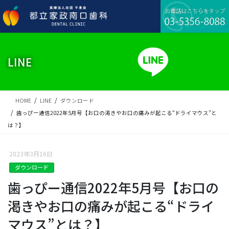
コ
ナ
ン
ビ
テ
ゲ
ン
ー
ツ
シ
に
ョ
LINE
移
ン
動
に
移
動
HOME
LINE
ダウンロード
歯っぴー通信2022年5月号【お口の渇きやお口の痛みが起こる“ドライマウス”と
は？】
2023年3月16日
ダウンロード
歯っぴー通信2022年5月号【お口の
渇きやお口の痛みが起こる“ドライ
マウス”とは？】