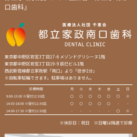
口歯科』
東京都中野区若宮3丁目17-6 メゾンドグリシーヌ1階
東京都中野区若宮3丁目19-9 辰巳ビル1階
西武新宿線都立家政駅「南口」より「徒歩1分」
※自転車駐輪できます。駐車場はありません。
診療時間
月
火
水
木
金
土
日
9:00-13:00 ※受付12:30迄
〇
〇
〇
〇
〇
〇
※
14:30-18:00 ※受付12:30迄
〇
〇
〇
〇
〇
-
-
14:00-17:30 ※受付12:30迄
-
-
-
-
-
〇
※
※休診日：祝日 ※日曜は隔週で診療