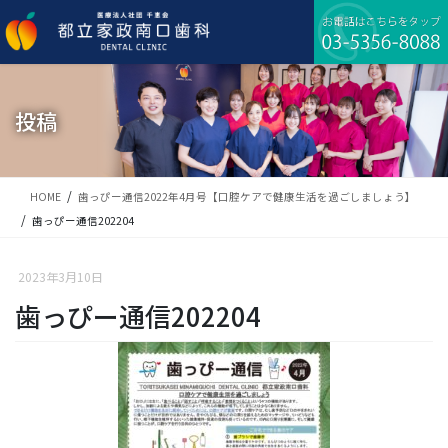
コ
ナ
ン
ビ
テ
ゲ
ン
ー
ツ
シ
に
ョ
投稿
移
ン
動
に
移
動
HOME
歯っぴー通信2022年4月号【口腔ケアで健康生活を過ごしましょう】
歯っぴー通信202204
2023年3月10日
歯っぴー通信202204