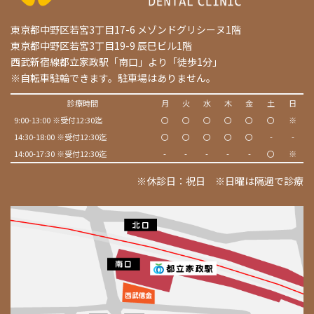
東京都中野区若宮3丁目17-6 メゾンドグリシーヌ1階
東京都中野区若宮3丁目19-9 辰巳ビル1階
西武新宿線都立家政駅「南口」より「徒歩1分」
※自転車駐輪できます。駐車場はありません。
診療時間
月
火
水
木
金
土
日
9:00-13:00 ※受付12:30迄
〇
〇
〇
〇
〇
〇
※
14:30-18:00 ※受付12:30迄
〇
〇
〇
〇
〇
-
-
14:00-17:30 ※受付12:30迄
-
-
-
-
-
〇
※
※休診日：祝日 ※日曜は隔週で診療