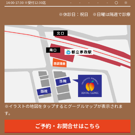
14:00-17:30 ※受付12:30迄
-
-
-
-
-
〇
※
※休診日：祝日 ※日曜は隔週で診療
※イラストの地図をタップするとグーグルマップが表示されま
す。
ご予約・お問合せはこちら