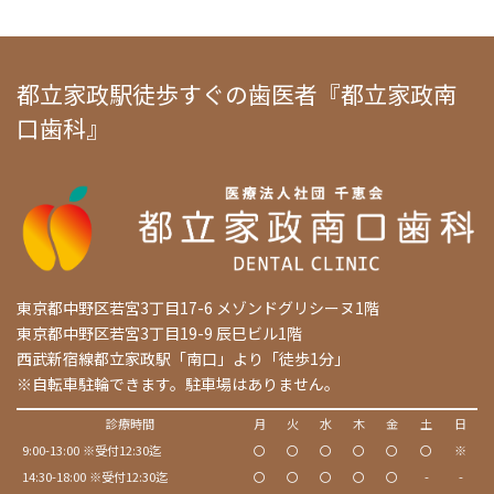
都立家政駅徒歩すぐの歯医者『都立家政南
口歯科』
東京都中野区若宮3丁目17-6 メゾンドグリシーヌ1階
東京都中野区若宮3丁目19-9 辰巳ビル1階
西武新宿線都立家政駅「南口」より「徒歩1分」
※自転車駐輪できます。駐車場はありません。
診療時間
月
火
水
木
金
土
日
9:00-13:00 ※受付12:30迄
〇
〇
〇
〇
〇
〇
※
14:30-18:00 ※受付12:30迄
〇
〇
〇
〇
〇
-
-