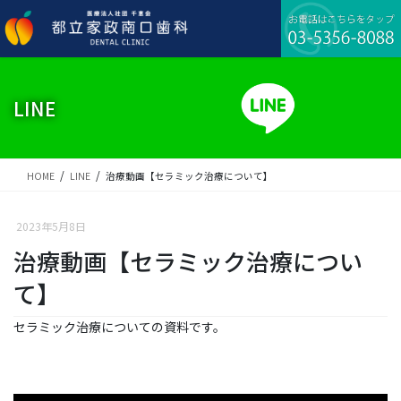
コ
ナ
ン
ビ
テ
ゲ
ン
ー
ツ
シ
に
ョ
LINE
移
ン
動
に
移
動
HOME
LINE
治療動画【セラミック治療について】
2023年5月8日
治療動画【セラミック治療につい
て】
セラミック治療についての資料です。