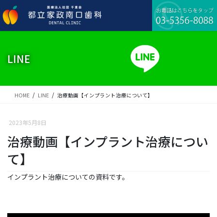
コ
ナ
ン
ビ
テ
ゲ
ン
ー
ツ
シ
に
ョ
LINE
移
ン
動
に
移
動
HOME
LINE
治療動画【インプラント治療について】
2023年5月8日
治療動画【インプラント治療につい
て】
インプラント治療についての資料です。