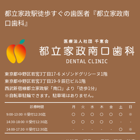
都立家政駅徒歩すぐの歯医者『都立家政南
口歯科』
東京都中野区若宮3丁目17-6 メゾンドグリシーヌ1階
東京都中野区若宮3丁目19-9 辰巳ビル1階
西武新宿線都立家政駅「南口」より「徒歩1分」
※自転車駐輪できます。駐車場はありません。
診療時間
月
火
水
木
金
土
日
9:00-13:00 ※受付12:30迄
〇
〇
〇
〇
〇
〇
※
14:30-18:00 ※受付12:30迄
〇
〇
〇
〇
〇
-
-
14:00-17:30 ※受付12:30迄
-
-
-
-
-
〇
※