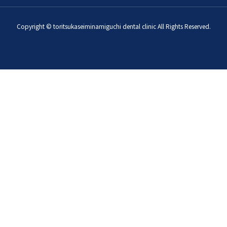
Copyright © toritsukaseiminamiguchi dental clinic All Rights Reserved.