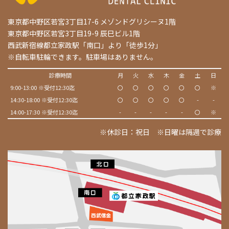
東京都中野区若宮3丁目17-6 メゾンドグリシーヌ1階
東京都中野区若宮3丁目19-9 辰巳ビル1階
西武新宿線都立家政駅「南口」より「徒歩1分」
※自転車駐輪できます。駐車場はありません。
診療時間
月
火
水
木
金
土
日
9:00-13:00 ※受付12:30迄
〇
〇
〇
〇
〇
〇
※
14:30-18:00 ※受付12:30迄
〇
〇
〇
〇
〇
-
-
14:00-17:30 ※受付12:30迄
-
-
-
-
-
〇
※
※休診日：祝日 ※日曜は隔週で診療