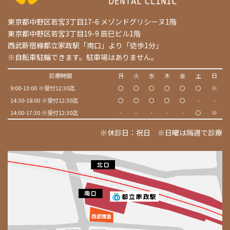
東京都中野区若宮3丁目17-6 メゾンドグリシーヌ1階
東京都中野区若宮3丁目19-9 辰巳ビル1階
西武新宿線都立家政駅「南口」より「徒歩1分」
※自転車駐輪できます。駐車場はありません。
診療時間
月
火
水
木
金
土
日
9:00-13:00 ※受付12:30迄
〇
〇
〇
〇
〇
〇
※
14:30-18:00 ※受付12:30迄
〇
〇
〇
〇
〇
-
-
14:00-17:30 ※受付12:30迄
-
-
-
-
-
〇
※
※休診日：祝日 ※日曜は隔週で診療