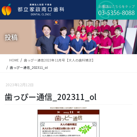
コ
ナ
ン
ビ
テ
ゲ
ン
ー
ツ
シ
に
ョ
投稿
移
ン
動
に
移
動
HOME
歯っぴー通信2023年11月号【大人の歯科矯正】
歯っぴー通信_202311_ol
2023年12月12日
歯っぴー通信_202311_ol