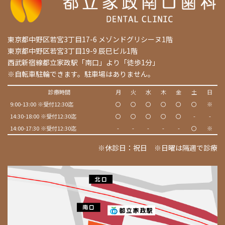
東京都中野区若宮3丁目17-6 メゾンドグリシーヌ1階
東京都中野区若宮3丁目19-9 辰巳ビル1階
西武新宿線都立家政駅「南口」より「徒歩1分」
※自転車駐輪できます。駐車場はありません。
診療時間
月
火
水
木
金
土
日
9:00-13:00 ※受付12:30迄
〇
〇
〇
〇
〇
〇
※
14:30-18:00 ※受付12:30迄
〇
〇
〇
〇
〇
-
-
14:00-17:30 ※受付12:30迄
-
-
-
-
-
〇
※
※休診日：祝日 ※日曜は隔週で診療