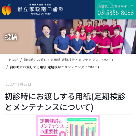
コ
ナ
ン
ビ
テ
ゲ
ン
ー
ツ
シ
に
ョ
投稿
移
ン
動
に
移
動
HOME
初診時にお渡しする用紙(定期検診とメンテナンスについて)
初診時にお渡しする用紙(定期検診とメンテナンスについて)
2023年1月27日
初診時にお渡しする用紙(定期検診
とメンテナンスについて)