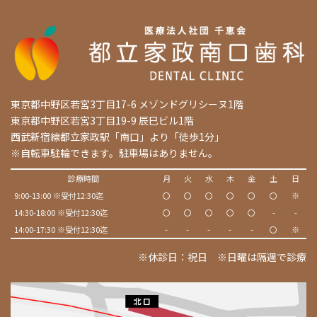
東京都中野区若宮3丁目17-6 メゾンドグリシーヌ1階
東京都中野区若宮3丁目19-9 辰巳ビル1階
西武新宿線都立家政駅「南口」より「徒歩1分」
※自転車駐輪できます。駐車場はありません。
診療時間
月
火
水
木
金
土
日
9:00-13:00 ※受付12:30迄
〇
〇
〇
〇
〇
〇
※
14:30-18:00 ※受付12:30迄
〇
〇
〇
〇
〇
-
-
14:00-17:30 ※受付12:30迄
-
-
-
-
-
〇
※
※休診日：祝日 ※日曜は隔週で診療