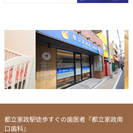
都立家政駅徒歩すぐの歯医者『都立家政南
口歯科』