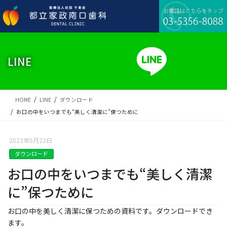
コ
ナ
ン
ビ
テ
ゲ
ン
ー
ツ
シ
に
ョ
LINE
移
ン
動
に
移
動
HOME
LINE
ダウンロード
お口の中をいつまでも“美しく清潔に”保つために
2023年5月23日
ダウンロード
お口の中をいつまでも“美しく清潔
に”保つために
お口の中を美しく清潔に保つための資料です。ダウンロードでき
ます。