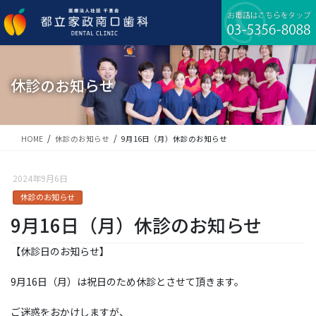
コ
ナ
ン
ビ
テ
ゲ
ン
ー
ツ
シ
に
ョ
休診のお知らせ
移
ン
動
に
移
動
HOME
休診のお知らせ
9月16日（月）休診のお知らせ
2024年9月6日
休診のお知らせ
9月16日（月）休診のお知らせ
【休診日のお知らせ】
9月16日（月）は祝日のため休診とさせて頂きます。
ご迷惑をおかけしますが、