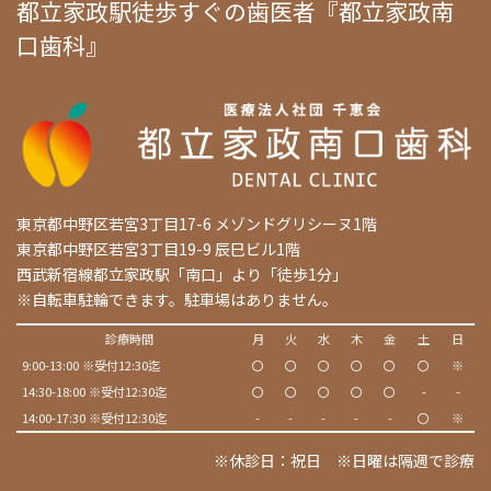
都立家政駅徒歩すぐの歯医者『都立家政南
口歯科』
東京都中野区若宮3丁目17-6 メゾンドグリシーヌ1階
東京都中野区若宮3丁目19-9 辰巳ビル1階
西武新宿線都立家政駅「南口」より「徒歩1分」
※自転車駐輪できます。駐車場はありません。
診療時間
月
火
水
木
金
土
日
9:00-13:00 ※受付12:30迄
〇
〇
〇
〇
〇
〇
※
14:30-18:00 ※受付12:30迄
〇
〇
〇
〇
〇
-
-
14:00-17:30 ※受付12:30迄
-
-
-
-
-
〇
※
※休診日：祝日 ※日曜は隔週で診療