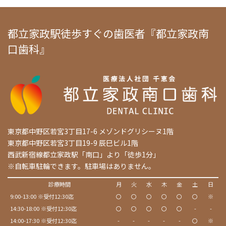
都立家政駅徒歩すぐの歯医者『都立家政南
口歯科』
東京都中野区若宮3丁目17-6 メゾンドグリシーヌ1階
東京都中野区若宮3丁目19-9 辰巳ビル1階
西武新宿線都立家政駅「南口」より「徒歩1分」
※自転車駐輪できます。駐車場はありません。
診療時間
月
火
水
木
金
土
日
9:00-13:00 ※受付12:30迄
〇
〇
〇
〇
〇
〇
※
14:30-18:00 ※受付12:30迄
〇
〇
〇
〇
〇
-
-
14:00-17:30 ※受付12:30迄
-
-
-
-
-
〇
※