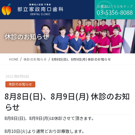
コ
ナ
ン
ビ
テ
ゲ
ン
ー
ツ
シ
に
ョ
休診のお知らせ
移
ン
動
に
移
動
HOME
休診のお知らせ
8月8日(日)、8月9日(月) 休診のお知らせ
2021年8月6日
休診のお知らせ
8月8日(日)、8月9日(月) 休診のお知
らせ
8月8日(日)、8月9日(月)は休診させて頂きます。
8月10日(火)より通常どおり診療致します。