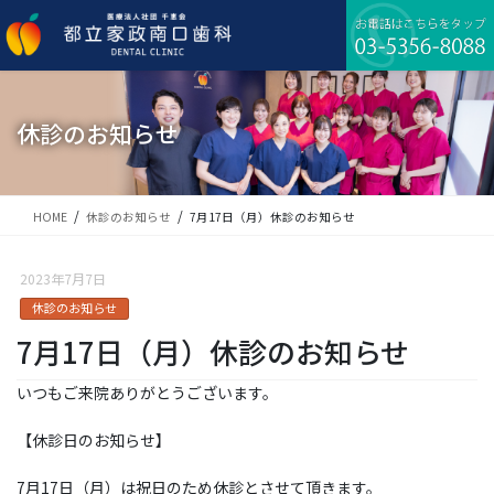
コ
ナ
ン
ビ
テ
ゲ
ン
ー
ツ
シ
に
ョ
休診のお知らせ
移
ン
動
に
移
動
HOME
休診のお知らせ
7月17日（月）休診のお知らせ
2023年7月7日
休診のお知らせ
7月17日（月）休診のお知らせ
いつもご来院ありがとうございます。
【休診日のお知らせ】
7月17日（月）は祝日のため休診とさせて頂きます。