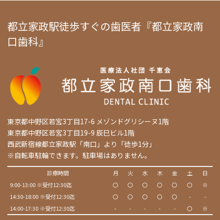
都立家政駅徒歩すぐの歯医者『都立家政南
口歯科』
東京都中野区若宮3丁目17-6 メゾンドグリシーヌ1階
東京都中野区若宮3丁目19-9 辰巳ビル1階
西武新宿線都立家政駅「南口」より「徒歩1分」
※自転車駐輪できます。駐車場はありません。
診療時間
月
火
水
木
金
土
日
9:00-13:00 ※受付12:30迄
〇
〇
〇
〇
〇
〇
※
14:30-18:00 ※受付12:30迄
〇
〇
〇
〇
〇
-
-
14:00-17:30 ※受付12:30迄
-
-
-
-
-
〇
※