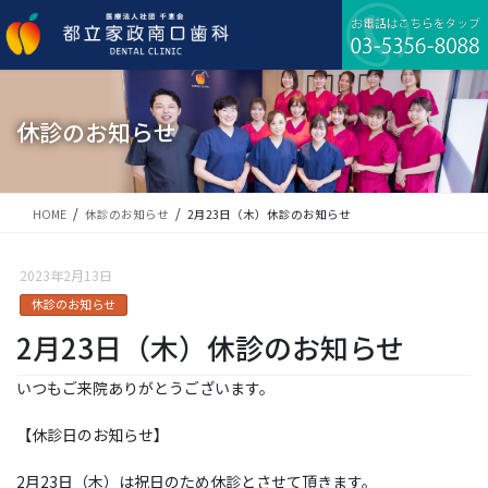
コ
ナ
ン
ビ
テ
ゲ
ン
ー
ツ
シ
に
ョ
休診のお知らせ
移
ン
動
に
移
動
HOME
休診のお知らせ
2月23日（木）休診のお知らせ
2023年2月13日
休診のお知らせ
2月23日（木）休診のお知らせ
いつもご来院ありがとうございます。
【休診日のお知らせ】
2月23日（木）は祝日のため休診とさせて頂きます。