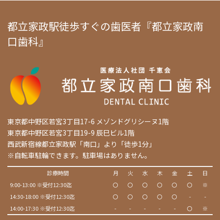
都立家政駅徒歩すぐの歯医者『都立家政南
口歯科』
東京都中野区若宮3丁目17-6 メゾンドグリシーヌ1階
東京都中野区若宮3丁目19-9 辰巳ビル1階
西武新宿線都立家政駅「南口」より「徒歩1分」
※自転車駐輪できます。駐車場はありません。
診療時間
月
火
水
木
金
土
日
9:00-13:00 ※受付12:30迄
〇
〇
〇
〇
〇
〇
※
14:30-18:00 ※受付12:30迄
〇
〇
〇
〇
〇
-
-
14:00-17:30 ※受付12:30迄
-
-
-
-
-
〇
※