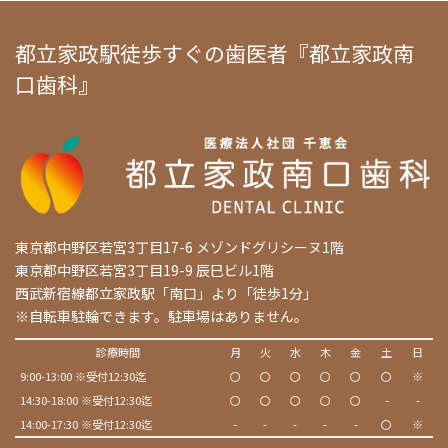
都立家政駅徒歩すぐの歯医者『都立家政南
口歯科』
東京都中野区若宮3丁目17-6 メゾンドグリシーヌ1階
東京都中野区若宮3丁目19-9 辰巳ビル1階
西武新宿線都立家政駅「南口」より「徒歩1分」
※自転車駐輪できます。駐車場はありません。
診療時間
月
火
水
木
金
土
日
9:00-13:00 ※受付12:30迄
〇
〇
〇
〇
〇
〇
※
14:30-18:00 ※受付12:30迄
〇
〇
〇
〇
〇
-
-
14:00-17:30 ※受付12:30迄
-
-
-
-
-
〇
※