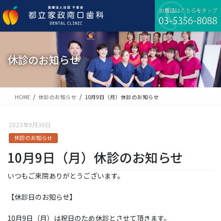
コ
ナ
ン
ビ
テ
ゲ
ン
ー
ツ
シ
に
ョ
休診のお知らせ
移
ン
動
に
移
動
HOME
休診のお知らせ
10月9日（月）休診のお知らせ
2023年9月30日
休診のお知らせ
10月9日（月）休診のお知らせ
いつもご来院ありがとうございます。
【休診日のお知らせ】
10月9日（月）は祝日のため休診とさせて頂きます。