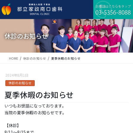
コ
ナ
ン
ビ
テ
ゲ
ン
ー
ツ
シ
に
ョ
休診のお知らせ
移
ン
動
に
移
動
HOME
休診のお知らせ
夏季休暇のお知らせ
2024年8月1日
休診のお知らせ
夏季休暇のお知らせ
いつもお世話になっております。
当院の夏季休暇のお知らせです。
【休診】
8/11～8/15まで