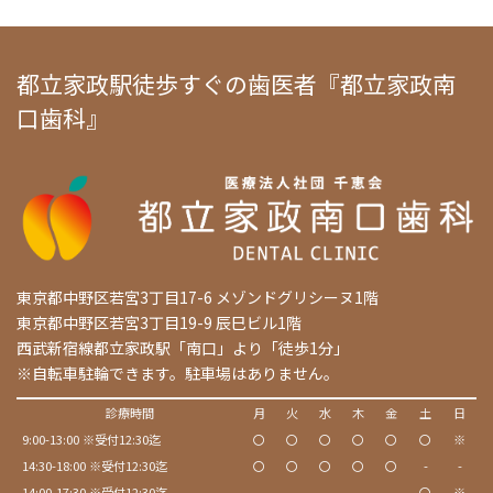
都立家政駅徒歩すぐの歯医者『都立家政南
口歯科』
東京都中野区若宮3丁目17-6 メゾンドグリシーヌ1階
東京都中野区若宮3丁目19-9 辰巳ビル1階
西武新宿線都立家政駅「南口」より「徒歩1分」
※自転車駐輪できます。駐車場はありません。
診療時間
月
火
水
木
金
土
日
9:00-13:00 ※受付12:30迄
〇
〇
〇
〇
〇
〇
※
14:30-18:00 ※受付12:30迄
〇
〇
〇
〇
〇
-
-
14:00-17:30 ※受付12:30迄
-
-
-
-
-
〇
※