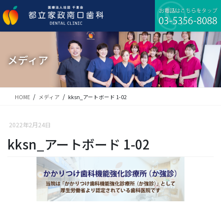
コ
ナ
ン
ビ
テ
ゲ
ン
ー
ツ
シ
に
ョ
メディア
移
ン
動
に
移
動
HOME
メディア
kksn_アートボード 1-02
2022年2月24日
kksn_アートボード 1-02