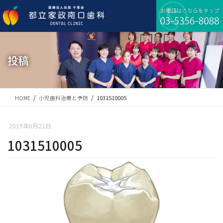
コ
ナ
ン
ビ
テ
ゲ
ン
ー
ツ
シ
に
ョ
投稿
移
ン
動
に
移
動
HOME
小児歯科治療と予防
1031510005
2019年6月21日
1031510005