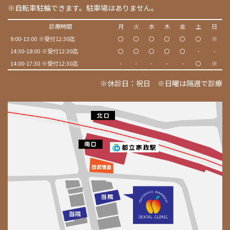
※自転車駐輪できます。駐車場はありません。
診療時間
月
火
水
木
金
土
日
9:00-13:00 ※受付12:30迄
〇
〇
〇
〇
〇
〇
※
14:30-18:00 ※受付12:30迄
〇
〇
〇
〇
〇
-
-
14:00-17:30 ※受付12:30迄
-
-
-
-
-
〇
※
※休診日：祝日 ※日曜は隔週で診療