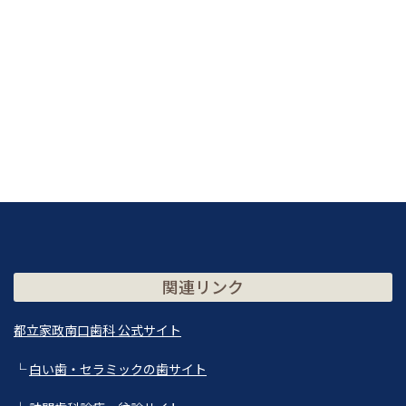
関連リンク
都立家政南口歯科 公式サイト
└
白い歯・セラミックの歯サイト