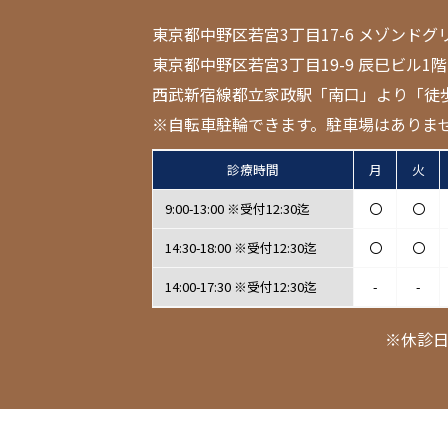
東京都中野区若宮3丁目17-6 メゾンドグ
東京都中野区若宮3丁目19-9 辰巳ビル1階
西武新宿線都立家政駅「南口」より「徒
※自転車駐輪できます。駐車場はありま
診療時間
月
火
9:00-13:00 ※受付12:30迄
〇
〇
14:30-18:00 ※受付12:30迄
〇
〇
14:00-17:30 ※受付12:30迄
-
-
※休診