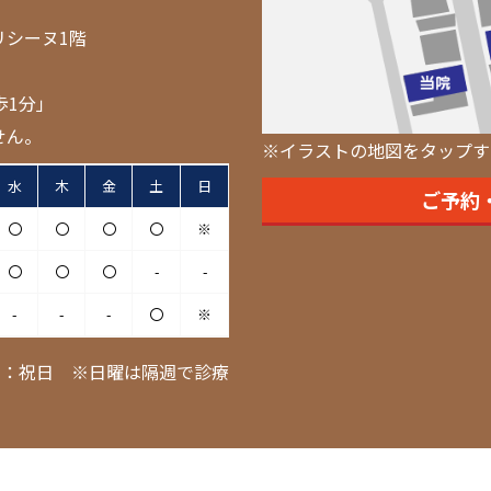
リシーヌ1階
歩1分」
せん。
※イラストの地図をタップす
水
木
金
土
日
ご予約
〇
〇
〇
〇
※
〇
〇
〇
-
-
-
-
-
〇
※
日：祝日 ※日曜は隔週で診療