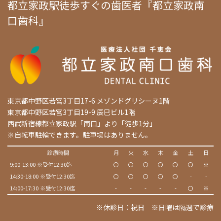
都立家政駅徒歩すぐの歯医者『都立家政南
口歯科』
東京都中野区若宮3丁目17-6 メゾンドグリシーヌ1階
東京都中野区若宮3丁目19-9 辰巳ビル1階
西武新宿線都立家政駅「南口」より「徒歩1分」
※自転車駐輪できます。駐車場はありません。
診療時間
月
火
水
木
金
土
日
9:00-13:00 ※受付12:30迄
〇
〇
〇
〇
〇
〇
※
14:30-18:00 ※受付12:30迄
〇
〇
〇
〇
〇
-
-
14:00-17:30 ※受付12:30迄
-
-
-
-
-
〇
※
※休診日：祝日 ※日曜は隔週で診療