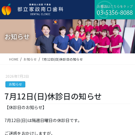
コ
ナ
ン
ビ
テ
ゲ
ン
ー
ツ
シ
に
ョ
お知らせ
移
ン
動
に
移
動
HOME
お知らせ
7月12日(日)休診日の知らせ
2026年7月2日
お知らせ
7月12日(日)休診日の知らせ
【休診日のお知らせ】
7月12日(日)は隔週日曜日の休診日です。
ご迷惑をおかけしますが、