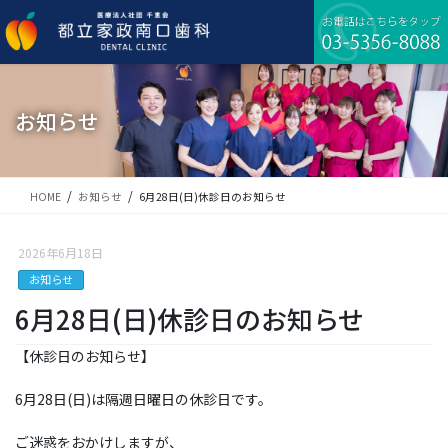
コ
ナ
ン
ビ
テ
ゲ
ン
ー
ツ
シ
に
ョ
お知らせ
移
ン
動
に
移
動
HOME
お知らせ
6月28日(日)休診日のお知らせ
2026年6月18日
お知らせ
6月28日(日)休診日のお知らせ
【休診日のお知らせ】
6月28日(日)は隔週日曜日の休診日です。
ご迷惑をおかけしますが、