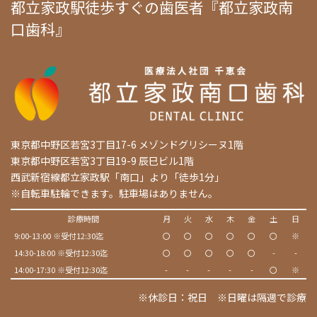
都立家政駅徒歩すぐの歯医者『都立家政南
口歯科』
東京都中野区若宮3丁目17-6 メゾンドグリシーヌ1階
東京都中野区若宮3丁目19-9 辰巳ビル1階
西武新宿線都立家政駅「南口」より「徒歩1分」
※自転車駐輪できます。駐車場はありません。
診療時間
月
火
水
木
金
土
日
9:00-13:00 ※受付12:30迄
〇
〇
〇
〇
〇
〇
※
14:30-18:00 ※受付12:30迄
〇
〇
〇
〇
〇
-
-
14:00-17:30 ※受付12:30迄
-
-
-
-
-
〇
※
※休診日：祝日 ※日曜は隔週で診療