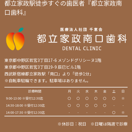
都立家政駅徒歩すぐの歯医者『都立家政南
口歯科』
東京都中野区若宮3丁目17-6 メゾンドグリシーヌ1階
東京都中野区若宮3丁目19-9 辰巳ビル1階
西武新宿線都立家政駅「南口」より「徒歩1分」
※自転車駐輪できます。駐車場はありません。
診療時間
月
火
水
木
金
土
日
9:00-13:00 ※受付12:30迄
〇
〇
〇
〇
〇
〇
※
14:30-18:00 ※受付12:30迄
〇
〇
〇
〇
〇
-
-
14:00-17:30 ※受付12:30迄
-
-
-
-
-
〇
※
※休診日：祝日 ※日曜は隔週で診療