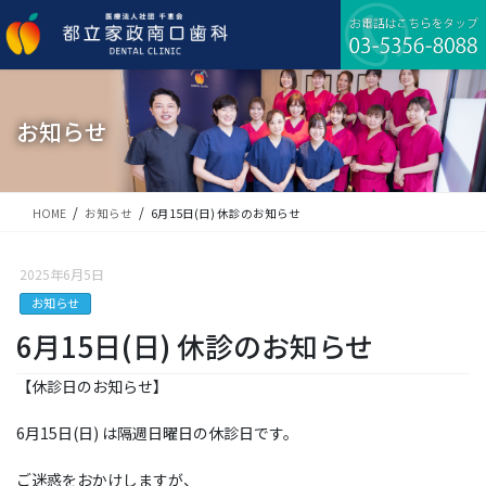
コ
ナ
ン
ビ
テ
ゲ
ン
ー
ツ
シ
に
ョ
お知らせ
移
ン
動
に
移
動
HOME
お知らせ
6月15日(日) 休診のお知らせ
2025年6月5日
お知らせ
6月15日(日) 休診のお知らせ
【休診日のお知らせ】
6月15日(日) は隔週日曜日の休診日です。
ご迷惑をおかけしますが、