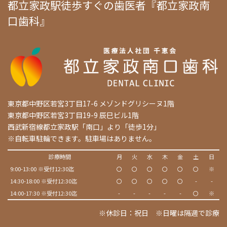
都立家政駅徒歩すぐの歯医者『都立家政南
口歯科』
東京都中野区若宮3丁目17-6 メゾンドグリシーヌ1階
東京都中野区若宮3丁目19-9 辰巳ビル1階
西武新宿線都立家政駅「南口」より「徒歩1分」
※自転車駐輪できます。駐車場はありません。
診療時間
月
火
水
木
金
土
日
9:00-13:00 ※受付12:30迄
〇
〇
〇
〇
〇
〇
※
14:30-18:00 ※受付12:30迄
〇
〇
〇
〇
〇
-
-
14:00-17:30 ※受付12:30迄
-
-
-
-
-
〇
※
※休診日：祝日 ※日曜は隔週で診療