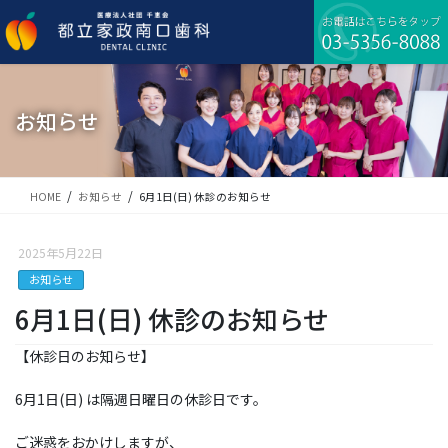
コ
ナ
ン
ビ
テ
ゲ
ン
ー
ツ
シ
に
ョ
お知らせ
移
ン
動
に
移
動
HOME
お知らせ
6月1日(日) 休診のお知らせ
2025年5月22日
お知らせ
6月1日(日) 休診のお知らせ
【休診日のお知らせ】
6月1日(日) は隔週日曜日の休診日です。
ご迷惑をおかけしますが、