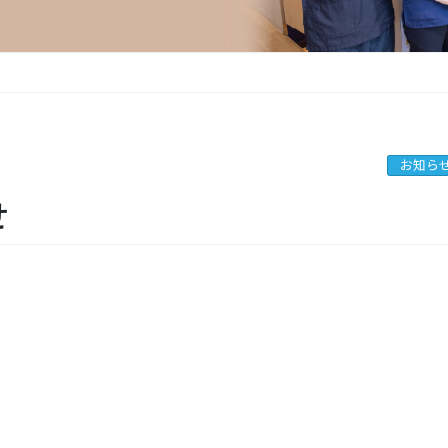
お知ら
せ