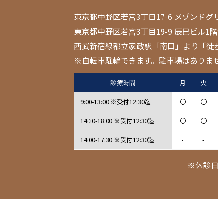
東京都中野区若宮3丁目17-6 メゾンドグ
東京都中野区若宮3丁目19-9 辰巳ビル1階
西武新宿線都立家政駅「南口」より「徒
※自転車駐輪できます。駐車場はありま
診療時間
月
火
9:00-13:00 ※受付12:30迄
〇
〇
14:30-18:00 ※受付12:30迄
〇
〇
14:00-17:30 ※受付12:30迄
-
-
※休診