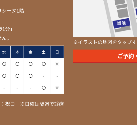
リシーヌ1階
歩1分」
せん。
※イラストの地図をタップす
水
木
金
土
日
ご予約
〇
〇
〇
〇
※
〇
〇
〇
-
-
-
-
-
〇
※
日：祝日 ※日曜は隔週で診療