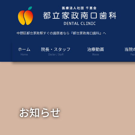
コ
ナ
ン
ビ
テ
ゲ
ン
ー
ツ
シ
中野区都立家政駅すぐの歯医者なら『都立家政南口歯科』へ
に
ョ
移
ン
ホーム
院長・スタッフ
治療動画
当院
動
に
Home
Doctor / Staff
Movie
Fea
移
動
お知らせ