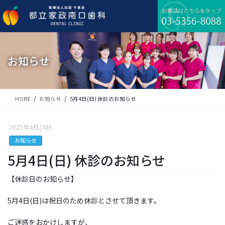
コ
ナ
ン
ビ
テ
ゲ
ン
ー
ツ
シ
に
ョ
お知らせ
移
ン
動
に
移
動
HOME
お知らせ
5月4日(日) 休診のお知らせ
2025年4月24日
お知らせ
5月4日(日) 休診のお知らせ
【休診日のお知らせ】
5月4日(日)は祝日のため休診とさせて頂きます。
ご迷惑をおかけしますが、