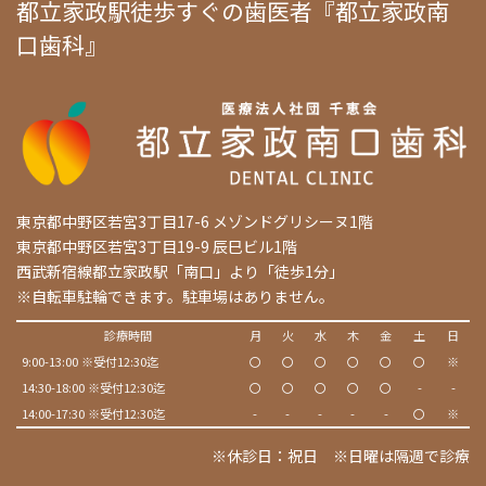
都立家政駅徒歩すぐの歯医者『都立家政南
口歯科』
東京都中野区若宮3丁目17-6 メゾンドグリシーヌ1階
東京都中野区若宮3丁目19-9 辰巳ビル1階
西武新宿線都立家政駅「南口」より「徒歩1分」
※自転車駐輪できます。駐車場はありません。
診療時間
月
火
水
木
金
土
日
9:00-13:00 ※受付12:30迄
〇
〇
〇
〇
〇
〇
※
14:30-18:00 ※受付12:30迄
〇
〇
〇
〇
〇
-
-
14:00-17:30 ※受付12:30迄
-
-
-
-
-
〇
※
※休診日：祝日 ※日曜は隔週で診療