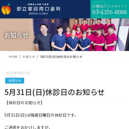
コ
ナ
ン
ビ
テ
ゲ
ン
ー
ツ
シ
に
ョ
お知らせ
移
ン
動
に
移
動
HOME
お知らせ
5月31日(日)休診日のお知らせ
2026年5月21日
お知らせ
5月31日(日)休診日のお知らせ
【休診日のお知らせ】
5月31日(日)は隔週日曜日の休診日です。
ご迷惑をおかけしますが、