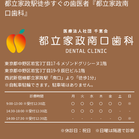
都立家政駅徒歩すぐの歯医者『都立家政南
口歯科』
東京都中野区若宮3丁目17-6 メゾンドグリシーヌ1階
東京都中野区若宮3丁目19-9 辰巳ビル1階
西武新宿線都立家政駅「南口」より「徒歩1分」
※自転車駐輪できます。駐車場はありません。
診療時間
月
火
水
木
金
土
日
9:00-13:00 ※受付12:30迄
〇
〇
〇
〇
〇
〇
※
14:30-18:00 ※受付12:30迄
〇
〇
〇
〇
〇
-
-
14:00-17:30 ※受付12:30迄
-
-
-
-
-
〇
※
※休診日：祝日 ※日曜は隔週で診療