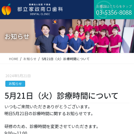
コ
ナ
ン
ビ
テ
ゲ
ン
ー
ツ
シ
に
ョ
お知らせ
移
ン
動
に
移
動
HOME
お知らせ
5月21日（火）診療時間について
2024年5月21日
お知らせ
5月21日（火）診療時間について
いつもご来院いただきありがとうございます。
明日5月21日の診療時間に関するお知らせです。
研修のため、診療時間を変更させていただきます。
9:00〜11:00