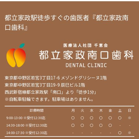
都立家政駅徒歩すぐの歯医者『都立家政南
口歯科』
東京都中野区若宮3丁目17-6 メゾンドグリシーヌ1階
東京都中野区若宮3丁目19-9 辰巳ビル1階
西武新宿線都立家政駅「南口」より「徒歩1分」
※自転車駐輪できます。駐車場はありません。
診療時間
月
火
水
木
金
土
日
9:00-13:00 ※受付12:30迄
〇
〇
〇
〇
〇
〇
※
14:30-18:00 ※受付12:30迄
〇
〇
〇
〇
〇
-
-
14:00-17:30 ※受付12:30迄
-
-
-
-
-
〇
※