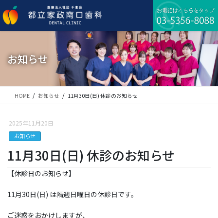
コ
ナ
ン
ビ
テ
ゲ
ン
ー
ツ
シ
に
ョ
お知らせ
移
ン
動
に
移
動
HOME
お知らせ
11月30日(日) 休診のお知らせ
2025年11月20日
お知らせ
11月30日(日) 休診のお知らせ
【休診日のお知らせ】
11月30日(日) は隔週日曜日の休診日です。
ご迷惑をおかけしますが、