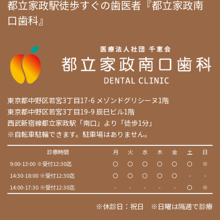
都立家政駅徒歩すぐの歯医者『都立家政南
口歯科』
東京都中野区若宮3丁目17-6 メゾンドグリシーヌ1階
東京都中野区若宮3丁目19-9 辰巳ビル1階
西武新宿線都立家政駅「南口」より「徒歩1分」
※自転車駐輪できます。駐車場はありません。
診療時間
月
火
水
木
金
土
日
9:00-13:00 ※受付12:30迄
〇
〇
〇
〇
〇
〇
※
14:30-18:00 ※受付12:30迄
〇
〇
〇
〇
〇
-
-
14:00-17:30 ※受付12:30迄
-
-
-
-
-
〇
※
※休診日：祝日 ※日曜は隔週で診療