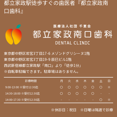
都立家政駅徒歩すぐの歯医者『都立家政南
口歯科』
東京都中野区若宮3丁目17-6 メゾンドグリシーヌ1階
東京都中野区若宮3丁目19-9 辰巳ビル1階
西武新宿線都立家政駅「南口」より「徒歩1分」
※自転車駐輪できます。駐車場はありません。
診療時間
月
火
水
木
金
土
日
9:00-13:00 ※受付12:30迄
〇
〇
〇
〇
〇
〇
※
14:30-18:00 ※受付12:30迄
〇
〇
〇
〇
〇
-
-
14:00-17:30 ※受付12:30迄
-
-
-
-
-
〇
※
※休診日：祝日 ※日曜は隔週で診療