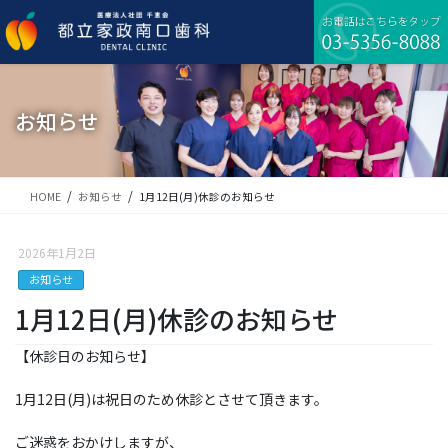
コ
ナ
ン
ビ
テ
ゲ
ン
ー
ツ
シ
に
ョ
お知らせ
移
ン
動
に
移
動
HOME
お知らせ
1月12日(月)休診のお知らせ
2026年1月2日
お知らせ
1月12日(月)休診のお知らせ
【休診日のお知らせ】
1月12日(月)は祝日のため休診とさせて頂きます。
ご迷惑をおかけしますが、