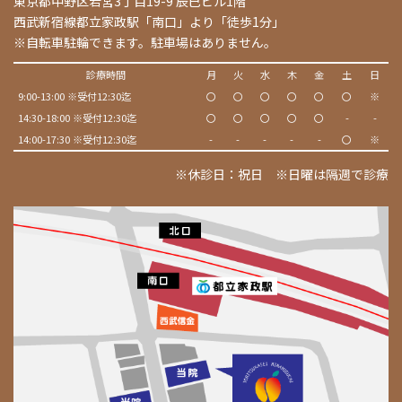
東京都中野区若宮3丁目19-9 辰巳ビル1階
西武新宿線都立家政駅「南口」より「徒歩1分」
※自転車駐輪できます。駐車場はありません。
診療時間
月
火
水
木
金
土
日
9:00-13:00 ※受付12:30迄
〇
〇
〇
〇
〇
〇
※
14:30-18:00 ※受付12:30迄
〇
〇
〇
〇
〇
-
-
14:00-17:30 ※受付12:30迄
-
-
-
-
-
〇
※
※休診日：祝日 ※日曜は隔週で診療