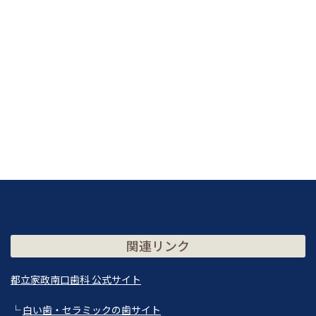
関連リンク
都立家政南口歯科 公式サイト
└
白い歯・セラミックの歯サイト