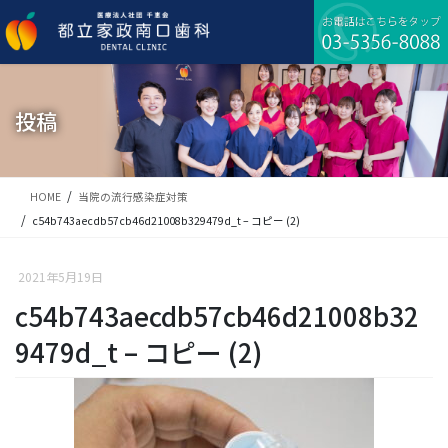
コ
ナ
ン
ビ
テ
ゲ
ン
ー
ツ
シ
に
ョ
投稿
移
ン
動
に
移
動
HOME
当院の流行感染症対策
c54b743aecdb57cb46d21008b329479d_t – コピー (2)
2021年5月19日
c54b743aecdb57cb46d21008b32
9479d_t – コピー (2)