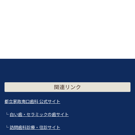
関連リンク
都立家政南口歯科 公式サイト
└
白い歯・セラミックの歯サイト
└
訪問歯科診療・往診サイト