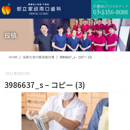
コ
ナ
ン
ビ
テ
ゲ
ン
ー
ツ
シ
に
ョ
投稿
移
ン
動
に
移
動
HOME
当院の流行感染症対策
3986637_s – コピー (3)
2021年5月19日
3986637_s – コピー (3)