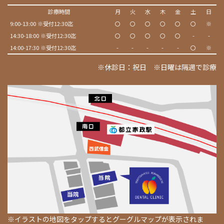
診療時間
月
火
水
木
金
土
日
9:00-13:00 ※受付12:30迄
〇
〇
〇
〇
〇
〇
※
14:30-18:00 ※受付12:30迄
〇
〇
〇
〇
〇
-
-
14:00-17:30 ※受付12:30迄
-
-
-
-
-
〇
※
※休診日：祝日 ※日曜は隔週で診療
※イラストの地図をタップするとグーグルマップが表示されま