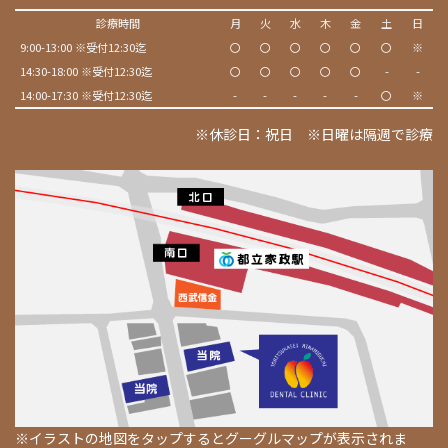
診療時間
月
火
水
木
金
土
日
9:00-13:00 ※受付12:30迄
〇
〇
〇
〇
〇
〇
※
14:30-18:00 ※受付12:30迄
〇
〇
〇
〇
〇
-
-
14:00-17:30 ※受付12:30迄
-
-
-
-
-
〇
※
※休診日：祝日 ※日曜は隔週で診療
※イラストの地図をタップするとグーグルマップが表示されま