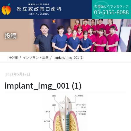
コ
ナ
ン
ビ
テ
ゲ
ン
ー
ツ
シ
に
ョ
投稿
移
ン
動
に
移
動
HOME
インプラント治療
implant_img_001 (1)
2021年5月17日
implant_img_001 (1)