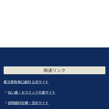
関連リンク
都立家政南口歯科 公式サイト
└
白い歯・セラミックの歯サイト
└
訪問歯科診療・往診サイト